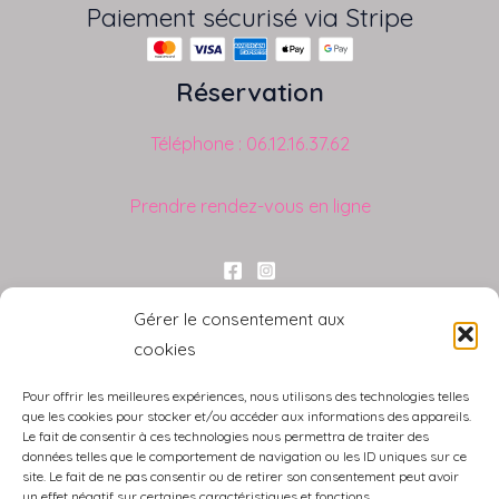
Paiement sécurisé via Stripe
Réservation
Téléphone : 06.12.16.37.62
Prendre rendez-vous en ligne
Liens utiles
Gérer le consentement aux
cookies
Blog
Carte cadeau
Pour offrir les meilleures expériences, nous utilisons des technologies telles
Mes spécialisations
que les cookies pour stocker et/ou accéder aux informations des appareils.
Le fait de consentir à ces technologies nous permettra de traiter des
Mon compte
données telles que le comportement de navigation ou les ID uniques sur ce
Mentions Légales
site. Le fait de ne pas consentir ou de retirer son consentement peut avoir
un effet négatif sur certaines caractéristiques et fonctions.