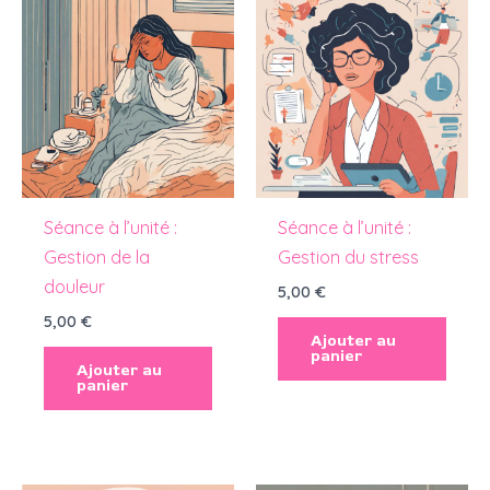
Séance à l’unité :
Séance à l’unité :
Gestion de la
Gestion du stress
douleur
5,00
€
5,00
€
Ajouter au
panier
Ajouter au
panier