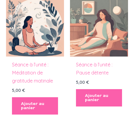
Séance à l’unité :
Séance à l’unité :
Méditation de
Pause détente
gratitude matinale
5,00
€
5,00
€
Ajouter au
panier
Ajouter au
panier