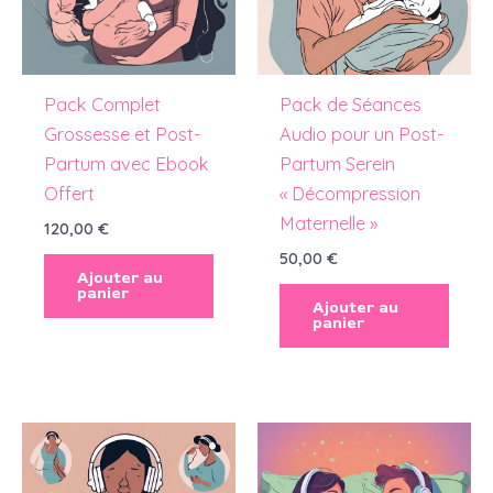
Pack Complet
Pack de Séances
Grossesse et Post-
Audio pour un Post-
Partum avec Ebook
Partum Serein
Offert
« Décompression
Maternelle »
120,00
€
50,00
€
Ajouter au
panier
Ajouter au
panier