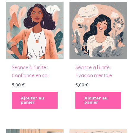
Séance à l’unité :
Séance à l’unité :
Confiance en soi
Evasion mentale
5,00
€
5,00
€
Ajouter au
Ajouter au
panier
panier