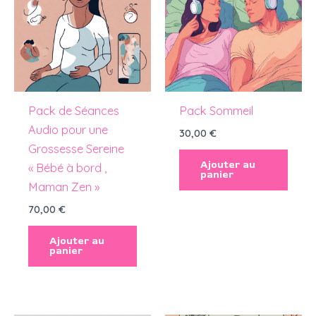
Pack de Séances
Pack Sommeil
Audio pour une
30,00
€
Grossesse Sereine
Ajouter au
« Bébé à bord ,
panier
Maman Zen »
70,00
€
Ajouter au
panier