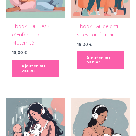
Ebook : Du Désir
Ebook : Guide anti
d’Enfant à la
stress au féminin
Maternité
18,00
€
18,00
€
Ajouter au
panier
Ajouter au
panier