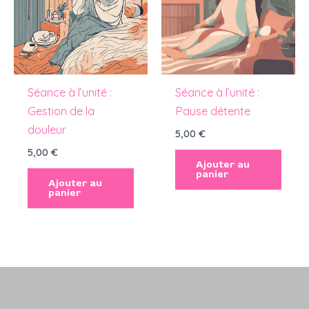
Séance à l’unité :
Séance à l’unité :
Gestion de la
Pause détente
douleur
5,00
€
5,00
€
Ajouter au
panier
Ajouter au
panier