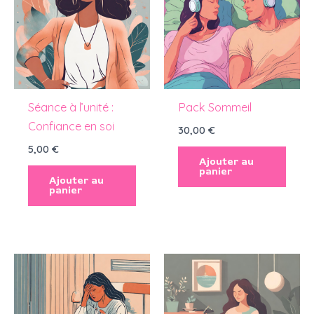
Séance à l’unité :
Pack Sommeil
Confiance en soi
30,00
€
5,00
€
Ajouter au
panier
Ajouter au
panier