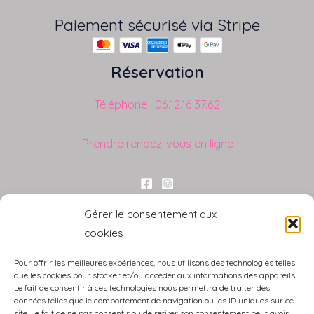
Paiement sécurisé via Stripe
Réservation
Téléphone : 06.12.16.37.62
Prendre rendez-vous en ligne
Liens utiles
Gérer le consentement aux
cookies
Blog
Carte cadeau
Pour offrir les meilleures expériences, nous utilisons des technologies telles
Mes spécialisations
que les cookies pour stocker et/ou accéder aux informations des appareils.
Le fait de consentir à ces technologies nous permettra de traiter des
Mon compte
données telles que le comportement de navigation ou les ID uniques sur ce
Mentions Légales
site. Le fait de ne pas consentir ou de retirer son consentement peut avoir