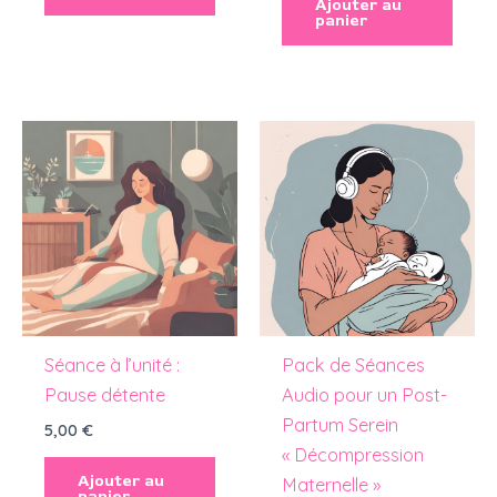
Ajouter au
panier
Séance à l’unité :
Pack de Séances
Pause détente
Audio pour un Post-
Partum Serein
5,00
€
« Décompression
Ajouter au
Maternelle »
panier