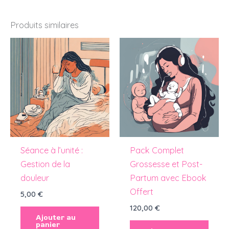
Produits similaires
Séance à l’unité :
Pack Complet
Gestion de la
Grossesse et Post-
douleur
Partum avec Ebook
Offert
5,00
€
120,00
€
Ajouter au
panier