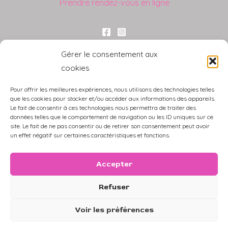
Prendre rendez-vous en ligne
Liens utiles
Gérer le consentement aux
cookies
Blog
Carte cadeau
Pour offrir les meilleures expériences, nous utilisons des technologies telles
Mes spécialisations
que les cookies pour stocker et/ou accéder aux informations des appareils.
Le fait de consentir à ces technologies nous permettra de traiter des
Mon compte
données telles que le comportement de navigation ou les ID uniques sur ce
Mentions Légales
site. Le fait de ne pas consentir ou de retirer son consentement peut avoir
un effet négatif sur certaines caractéristiques et fonctions.
CGV
Accepter
Refuser
Copyright © 2026 Olithérapies | Powered by
Olithérapies
Voir les préférences