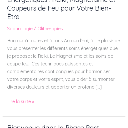
Secrets
Coupeurs de Feu pour Votre Bien-
des
Être
Soins
Énergétiques
Sophrologie
/
Olitherapies
:
Bonjour à toutes et à tous Aujourd’hui, j’ai le plaisir de
Reiki,
vous présenter les différents soins énergétiques que
Magnétisme
je propose : le Reiki, Le Magnétisme et les soins de
et
coupe feu. Ces techniques puissantes et
Coupeurs
complémentaires sont conçues pour harmoniser
de
votre corps et votre esprit, vous aider à surmonter
Feu
diverses douleurs et apporter un profond […]
pour
Votre
Lire la suite »
Bien-
Être
Bienvenue dans la Phase Post-
Bienvenue