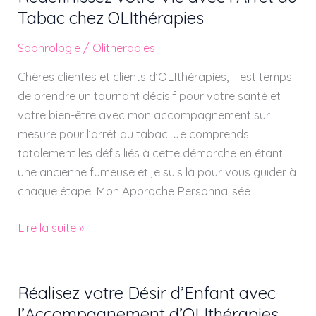
votre
Tabac chez OLIthérapies
Vie
Sophrologie
/
Olitherapies
avec
l’Arrêt
Chères clientes et clients d’OLIthérapies, Il est temps
du
de prendre un tournant décisif pour votre santé et
Tabac
votre bien-être avec mon accompagnement sur
chez
mesure pour l’arrêt du tabac. Je comprends
OLIthérapies
totalement les défis liés à cette démarche en étant
une ancienne fumeuse et je suis là pour vous guider à
chaque étape. Mon Approche Personnalisée
Lire la suite »
Réalisez votre Désir d’Enfant avec
Réalisez
votre
l’Accompagnement d’OLIthérapies