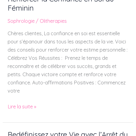
la
Féminin
Confiance
Sophrologie
/
Olitherapies
en
Soi
Chères clientes, La confiance en soi est essentielle
au
pour s’épanouir dans tous les aspects de la vie. Voici
Féminin
des conseils pour renforcer votre estime personnelle :
Célébrez Vos Réussites : Prenez le temps de
reconnaître et de célébrer vos succès, grands et
petits. Chaque victoire compte et renforce votre
confiance. Auto-affirmations Positives : Commencez
votre
Lire la suite »
Redéfinissez votre Vie avec l’Arrêt du
Redéfinissez