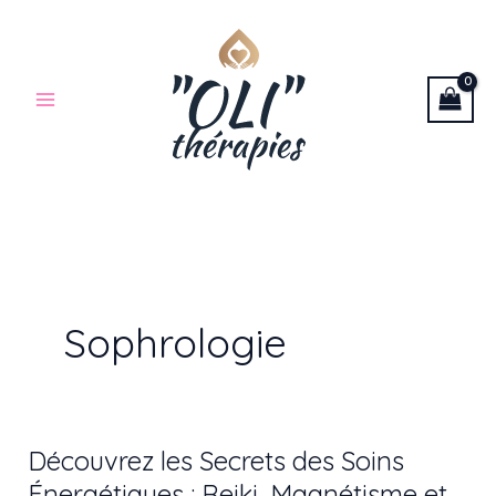
Aller
au
contenu
Sophrologie
Découvrez les Secrets des Soins
Découvrez
les
Énergétiques : Reiki, Magnétisme et