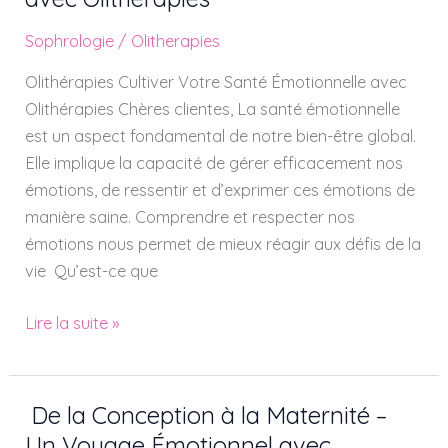
Santé
Sophrologie
/
Olitherapies
Émotionnelle
avec
Olithérapies Cultiver Votre Santé Émotionnelle avec
Olithérapies
Olithérapies Chères clientes, La santé émotionnelle
est un aspect fondamental de notre bien-être global.
Elle implique la capacité de gérer efficacement nos
émotions, de ressentir et d’exprimer ces émotions de
manière saine. Comprendre et respecter nos
émotions nous permet de mieux réagir aux défis de la
vie Qu’est-ce que
Lire la suite »
De la Conception à la Maternité –
De
la
Un Voyage Émotionnel avec