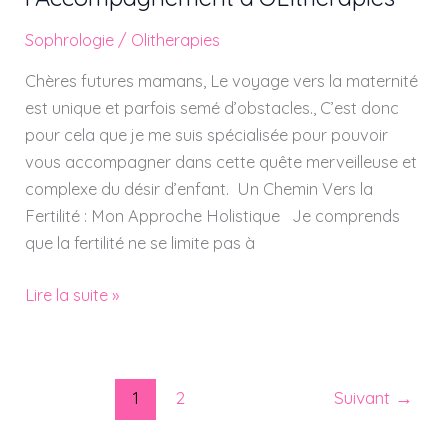
Désir
Sophrologie
/
Olitherapies
d’Enfant
avec
Chères futures mamans, Le voyage vers la maternité
l’Accompagnement
est unique et parfois semé d’obstacles., C’est donc
d’OLIthérapies
pour cela que je me suis spécialisée pour pouvoir
vous accompagner dans cette quête merveilleuse et
complexe du désir d’enfant. Un Chemin Vers la
Fertilité : Mon Approche Holistique Je comprends
que la fertilité ne se limite pas à
Lire la suite »
1
2
Suivant
→