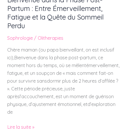
dans
Partum : Entre Émerveillement,
la
Fatigue et la Quête du Sommeil
Phase
Perdu
Post-
Partum
Sophrologie
/
Olitherapies
:
Chère maman (ou papa bienveillant, on est inclusif
Entre
ici),Bienvenue dans la phase post-partum, ce
Émerveillement,
moment hors du temps, où se mêlentémerveillement,
Fatigue
fatigue, et un soupçon de « mais comment fait-on
et
pour survivre sansdormir plus de 2 heures d’affilée ?
la
». Cette période précieuse, juste
Quête
aprèsl’accouchement, est un moment de guérison
du
physique, d’ajustement émotionnel, etd’exploration
Sommeil
de
Perdu
Lire la suite »